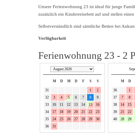
Unsere Ferienwohnung 23 ist ideal für junge Famil
zusätzlich ein Kinderreisebett auf und stellen eine
Selbstverständlich sind sämtliche Betten bei Ankun
Verfügbarkeit
Ferienwohnung 23 - 2 P
Sep
M
D
M
D
F
S
S
M
D
31
1
2
36
1
32
3
4
5
6
7
8
9
37
7
8
33
10
11
12
13
14
15
16
38
14
15
34
17
18
19
20
21
22
23
39
21
22
35
24
25
26
27
28
29
30
40
28
29
36
31