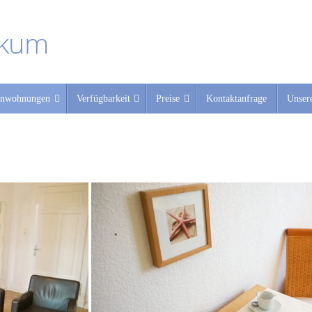
rkum
enwohnungen
Verfügbarkeit
Preise
Kontaktanfrage
Unsere