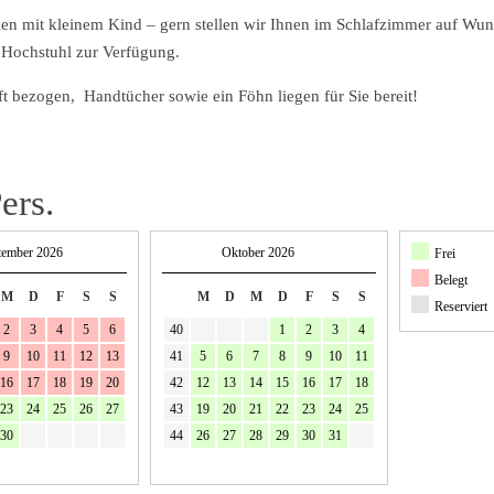
ien mit kleinem Kind – gern stellen wir Ihnen im Schlafzimmer auf Wu
n Hochstuhl zur Verfügung.
ft bezogen, Handtücher sowie ein Föhn liegen für Sie bereit!
ers.
tember 2026
Oktober 2026
Frei
Belegt
M
D
F
S
S
M
D
M
D
F
S
S
Reserviert
2
3
4
5
6
40
1
2
3
4
9
10
11
12
13
41
5
6
7
8
9
10
11
16
17
18
19
20
42
12
13
14
15
16
17
18
23
24
25
26
27
43
19
20
21
22
23
24
25
30
44
26
27
28
29
30
31