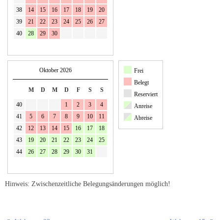
38
14
15
16
17
18
19
20
39
21
22
23
24
25
26
27
40
28
29
30
Oktober 2026
Frei
Belegt
M
D
M
D
F
S
S
Reserviert
40
1
2
3
4
Anreise
41
5
6
7
8
9
10
11
Abreise
42
12
13
14
15
16
17
18
43
19
20
21
22
23
24
25
44
26
27
28
29
30
31
Hinweis: Zwischenzeitliche Belegungsänderungen möglich!