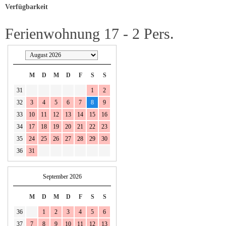
Verfügbarkeit
Ferienwohnung 17 - 2 Pers.
M
D
M
D
F
S
S
31
1
2
32
3
4
5
6
7
8
9
33
10
11
12
13
14
15
16
34
17
18
19
20
21
22
23
35
24
25
26
27
28
29
30
36
31
September 2026
M
D
M
D
F
S
S
36
1
2
3
4
5
6
37
7
8
9
10
11
12
13