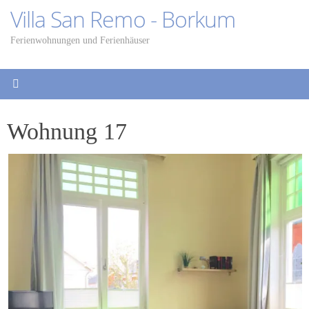
Zum
Villa San Remo - Borkum
Inhalt
springen
Ferienwohnungen und Ferienhäuser
Wohnung 17