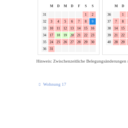
M
D
M
D
F
S
S
M
D
31
1
2
36
1
32
3
4
5
6
7
8
9
37
7
8
33
10
11
12
13
14
15
16
38
14
15
34
17
18
19
20
21
22
23
39
21
22
35
24
25
26
27
28
29
30
40
28
29
36
31
Hinweis: Zwischenzeitliche Belegungsänderungen 
Wohnung 17