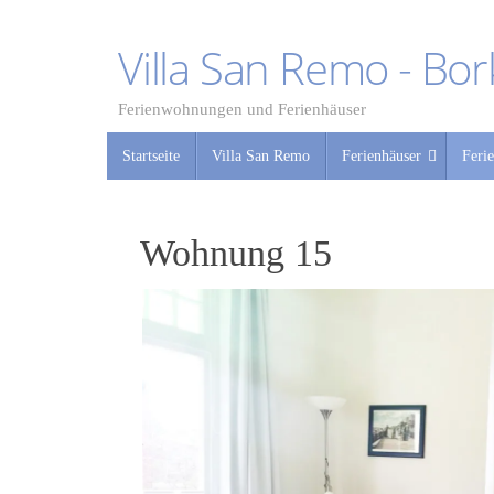
Zum
Inhalt
Villa San Remo - Bo
springen
Ferienwohnungen und Ferienhäuser
Zum
Startseite
Villa San Remo
Ferienhäuser
Feri
Inhalt
springen
Wohnung 15