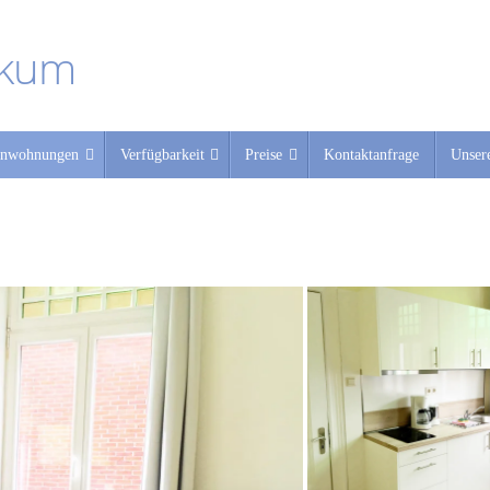
rkum
enwohnungen
Verfügbarkeit
Preise
Kontaktanfrage
Unsere