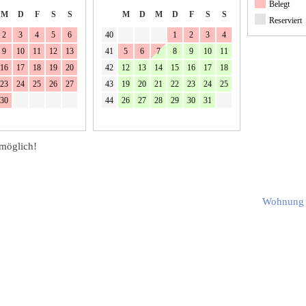
Belegt
M
D
F
S
S
M
D
M
D
F
S
S
Reserviert
2
3
4
5
6
40
1
2
3
4
9
10
11
12
13
41
5
6
7
8
9
10
11
16
17
18
19
20
42
12
13
14
15
16
17
18
23
24
25
26
27
43
19
20
21
22
23
24
25
30
44
26
27
28
29
30
31
möglich!
Wohnung