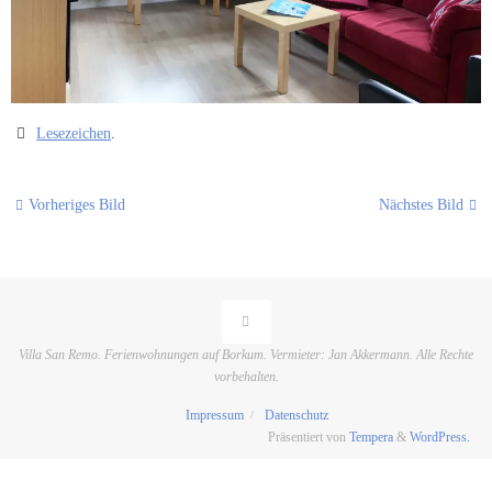
Lesezeichen
.
Vorheriges Bild
Nächstes Bild
Villa San Remo. Ferienwohnungen auf Borkum. Vermieter: Jan Akkermann. Alle Rechte
vorbehalten.
Impressum
Datenschutz
Präsentiert von
Tempera
&
WordPress.