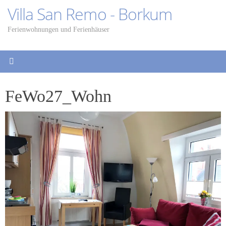
Zum
Villa San Remo - Borkum
Inhalt
springen
Ferienwohnungen und Ferienhäuser
FeWo27_Wohn