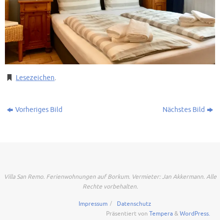
Lesezeichen
.
Vorheriges Bild
Nächstes Bild
Villa San Remo. Ferienwohnungen auf Borkum. Vermieter: Jan Akkermann. Alle
Rechte vorbehalten.
Impressum
Datenschutz
Präsentiert von
Tempera
&
WordPress.