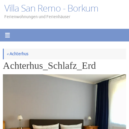
Zum
Villa San Remo - Borkum
Inhalt
springen
Ferienwohnungen und Ferienhäuser
«
Achterhus
Achterhus_Schlafz_Erd