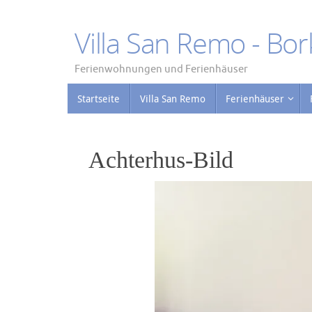
Zum
Inhalt
Villa San Remo - Bo
springen
Ferienwohnungen und Ferienhäuser
Zum
Startseite
Villa San Remo
Ferienhäuser
Inhalt
springen
Achterhus-Bild