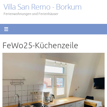
Zum
Villa San Remo - Borkum
Inhalt
springen
Ferienwohnungen und Ferienhäuser
FeWo25-Küchenzeile